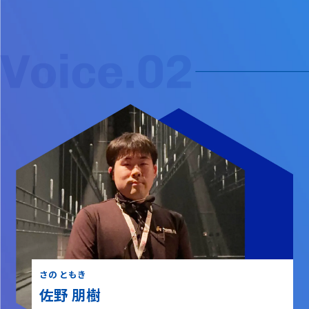
さの ともき
佐野 朋樹